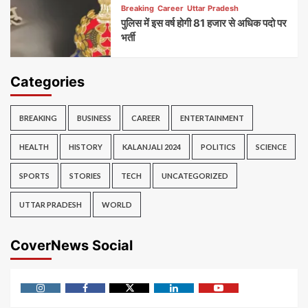
Breaking
Career
Uttar Pradesh
पुलिस में इस वर्ष होगी 81 हजार से अधिक पदो पर
भर्ती
Categories
BREAKING
BUSINESS
CAREER
ENTERTAINMENT
HEALTH
HISTORY
KALANJALI 2024
POLITICS
SCIENCE
SPORTS
STORIES
TECH
UNCATEGORIZED
UTTAR PRADESH
WORLD
CoverNews Social
Instagram
Facebook
Twitter
Linkedin
Youtube