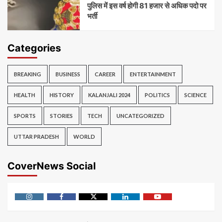
पुलिस में इस वर्ष होगी 81 हजार से अधिक पदो पर
भर्ती
Categories
BREAKING
BUSINESS
CAREER
ENTERTAINMENT
HEALTH
HISTORY
KALANJALI 2024
POLITICS
SCIENCE
SPORTS
STORIES
TECH
UNCATEGORIZED
UTTAR PRADESH
WORLD
CoverNews Social
Instagram
Facebook
Twitter
Linkedin
Youtube