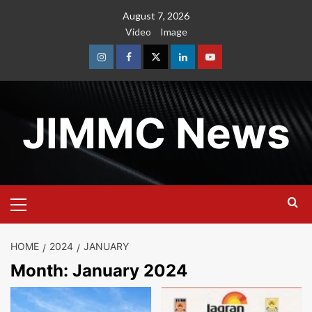
Skip
August 7, 2026
to
Video
Image
content
Instagram
Facebook
Twitter
Linkedin
Youtube
JIMMC News
Primary
Menu
HOME
2024
JANUARY
Month:
January 2024