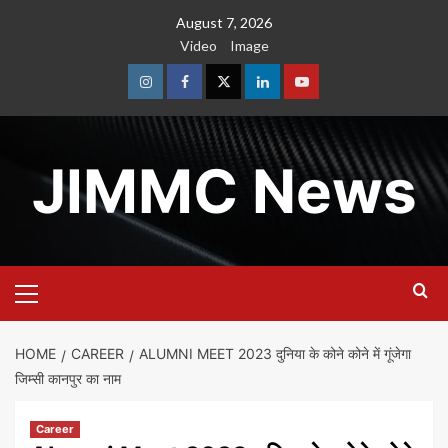
Skip
August 7, 2026
to
Video
Image
content
Instagram
Facebook
Twitter
Linkedin
Youtube
JIMMC News
Primary
Menu
HOME
CAREER
ALUMNI MEET 2023 दुनिया के कोने कोने में गूंजेगा
जिम्सी कानपुर का नाम
Career