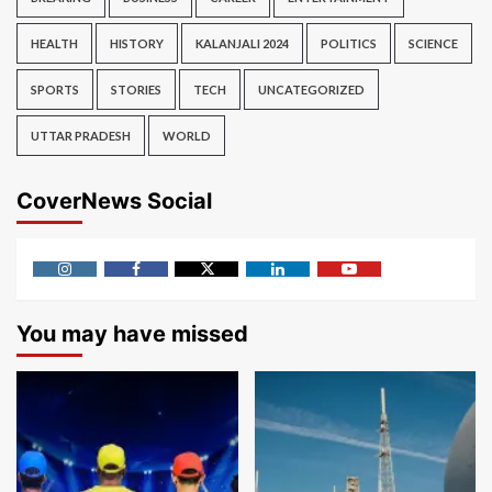
HEALTH
HISTORY
KALANJALI 2024
POLITICS
SCIENCE
SPORTS
STORIES
TECH
UNCATEGORIZED
UTTAR PRADESH
WORLD
CoverNews Social
Instagram
Facebook
Twitter
Linkedin
Youtube
You may have missed