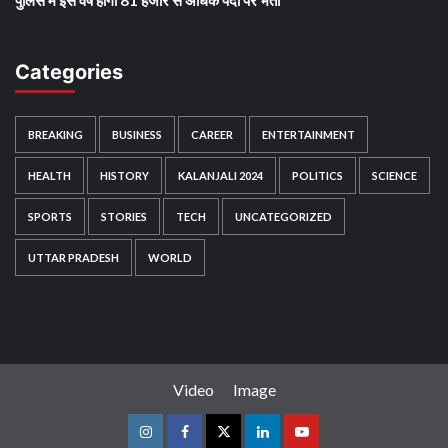
पुलिस में इस वर्ष होगी 81 हजार से अधिक पदो पर भर्ती
Categories
BREAKING
BUSINESS
CAREER
ENTERTAINMENT
HEALTH
HISTORY
KALANJALI 2024
POLITICS
SCIENCE
SPORTS
STORIES
TECH
UNCATEGORIZED
UTTAR PRADESH
WORLD
Video
Image
Instagram
Facebook
Twitter
Linkedin
Youtube