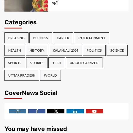
भर्ती
Categories
BREAKING
BUSINESS
CAREER
ENTERTAINMENT
HEALTH
HISTORY
KALANJALI 2024
POLITICS
SCIENCE
SPORTS
STORIES
TECH
UNCATEGORIZED
UTTAR PRADESH
WORLD
CoverNews Social
Instagram
Facebook
Twitter
Linkedin
Youtube
You may have missed