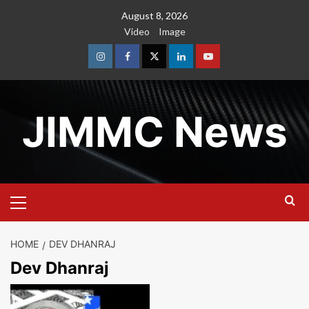
Skip
August 8, 2026
to
Video
Image
content
Instagram
Facebook
Twitter
Linkedin
Youtube
JIMMC News
Primary
Menu
HOME
DEV DHANRAJ
Dev Dhanraj