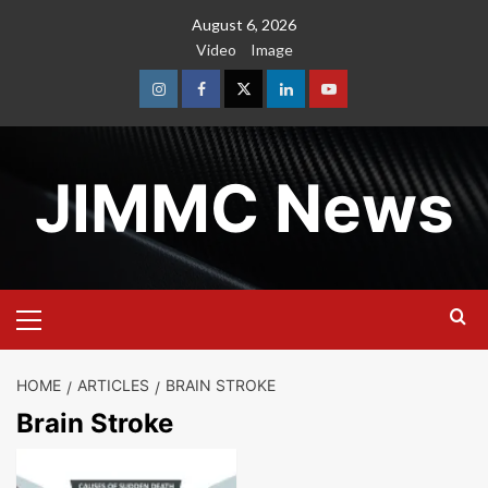
Skip
August 6, 2026
to
Video
Image
content
Instagram
Facebook
Twitter
Linkedin
Youtube
JIMMC News
Primary
Menu
HOME
ARTICLES
BRAIN STROKE
Brain Stroke