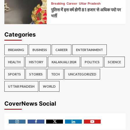
Breaking
Career
Uttar Pradesh
पुलिस में इस वर्ष होगी 81 हजार से अधिक पदो पर
भर्ती
Categories
BREAKING
BUSINESS
CAREER
ENTERTAINMENT
HEALTH
HISTORY
KALANJALI 2024
POLITICS
SCIENCE
SPORTS
STORIES
TECH
UNCATEGORIZED
UTTAR PRADESH
WORLD
CoverNews Social
Instagram
Facebook
Twitter
Linkedin
Youtube