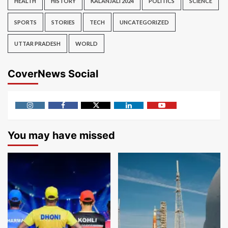
HEALTH
HISTORY
KALANJALI 2024
POLITICS
SCIENCE
SPORTS
STORIES
TECH
UNCATEGORIZED
UTTAR PRADESH
WORLD
CoverNews Social
Instagram
Facebook
Twitter
Linkedin
Youtube
You may have missed