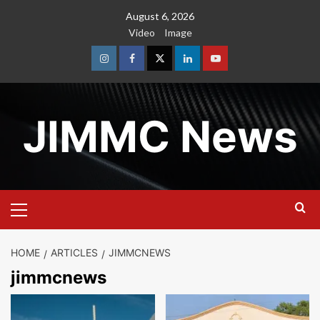
Skip
August 6, 2026
to
Video
Image
content
Instagram
Facebook
Twitter
Linkedin
Youtube
JIMMC News
Primary
Menu
HOME
ARTICLES
JIMMCNEWS
jimmcnews