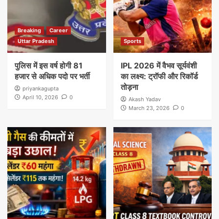
Breaking
Career
Uttar Pradesh
Sports
पुलिस में इस वर्ष होगी 81
IPL 2026 में वैभव सूर्यवंशी
हजार से अधिक पदो पर भर्ती
का लक्ष्य: ट्रॉफी और रिकॉर्ड
तोड़ना
priyankagupta
April 10, 2026
0
Akash Yadav
March 23, 2026
0