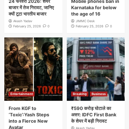
24 फरवरी 2026: शेयर
Mobile phones ban in
बाजार में तेज गिरावट, जानिए
Karnataka for below
क्यों टूटा भारतीय बाजार
the age of 16
Akash Yadav
JIMMC Desk
February 25, 2026
0
February 25, 2026
0
Entertainment
Breaking
Business
From KGF to
₹590 करोड़ घोटाले का
‘Toxic’:Yash Steps
असर: IDFC First Bank
into a Fierce New
के शेयर में बड़ी गिरावट
Avatar
Akash Yadav