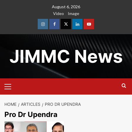
Skip
August 6, 2026
to
Video
Image
content
Instagram
Facebook
Twitter
Linkedin
Youtube
JIMMC News
Primary
Menu
HOME
ARTICLES
PRO DR UPENDRA
Pro Dr Upendra