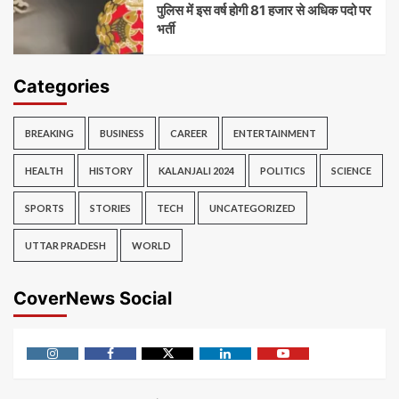
पुलिस में इस वर्ष होगी 81 हजार से अधिक पदो पर
भर्ती
Categories
BREAKING
BUSINESS
CAREER
ENTERTAINMENT
HEALTH
HISTORY
KALANJALI 2024
POLITICS
SCIENCE
SPORTS
STORIES
TECH
UNCATEGORIZED
UTTAR PRADESH
WORLD
CoverNews Social
Instagram
Facebook
Twitter
Linkedin
Youtube