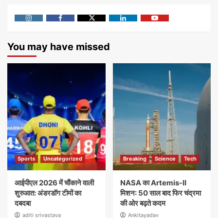
Instagram
Facebook
Twitter
Linkedin
Youtube
You may have missed
Sports
Uncategorized
Breaking
Science
Tech
आईपीएल 2026 में चौंकाने वाली
NASA का Artemis-II
शुरुआत: अंडरडॉग टीमों का
मिशन: 50 साल बाद फिर चंद्रमा
दबदबा
की ओर बढ़ते कदम
aditi srivastava
Ankitayadav