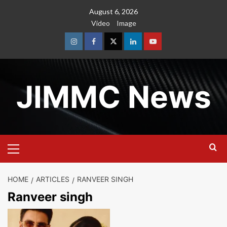
Skip
August 6, 2026
to
Video
Image
content
Instagram
Facebook
Twitter
Linkedin
Youtube
JIMMC News
Primary
Menu
HOME
ARTICLES
RANVEER SINGH
Ranveer singh