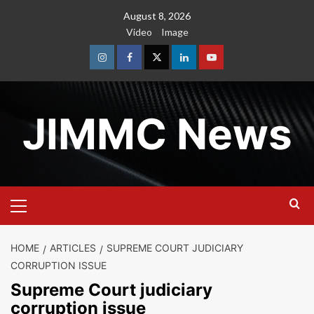
Skip
August 8, 2026
to
Video
Image
content
Instagram
Facebook
Twitter
Linkedin
Youtube
JIMMC News
Primary
Menu
HOME
ARTICLES
SUPREME COURT JUDICIARY
CORRUPTION ISSUE
Supreme Court judiciary
corruption issue