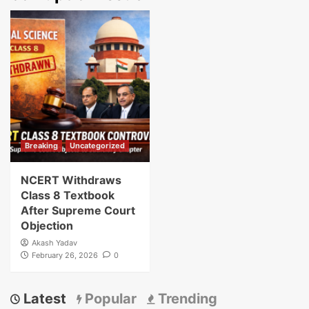
Breaking
Uncategorized
NCERT Withdraws
Class 8 Textbook
After Supreme Court
Objection
Akash Yadav
February 26, 2026
0
Latest
Popular
Trending