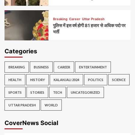
Breaking
Career
Uttar Pradesh
पुलिस में इस वर्ष होगी 81 हजार से अधिक पदो पर
भर्ती
Categories
BREAKING
BUSINESS
CAREER
ENTERTAINMENT
HEALTH
HISTORY
KALANJALI 2024
POLITICS
SCIENCE
SPORTS
STORIES
TECH
UNCATEGORIZED
UTTAR PRADESH
WORLD
CoverNews Social