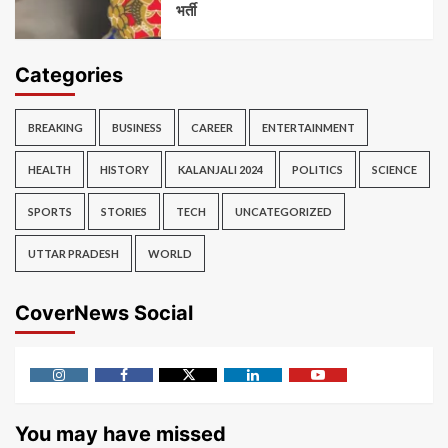
भर्ती
Categories
BREAKING
BUSINESS
CAREER
ENTERTAINMENT
HEALTH
HISTORY
KALANJALI 2024
POLITICS
SCIENCE
SPORTS
STORIES
TECH
UNCATEGORIZED
UTTAR PRADESH
WORLD
CoverNews Social
Instagram
Facebook
Twitter
Linkedin
Youtube
You may have missed