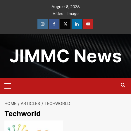
Skip
August 8, 2026
to
Video
Image
content
Instagram
Facebook
Twitter
Linkedin
Youtube
JIMMC News
Primary
Menu
HOME
ARTICLES
TECHWORLD
Techworld