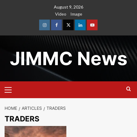
Skip
August 9, 2026
to
Video
Image
content
Instagram
Facebook
Twitter
Linkedin
Youtube
JIMMC News
Primary
Menu
HOME
ARTICLES
TRADERS
TRADERS