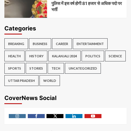
पुलिस में इस वर्ष होगी 81 हजार से अधिक पदो पर
भर्ती
Categories
BREAKING
BUSINESS
CAREER
ENTERTAINMENT
HEALTH
HISTORY
KALANJALI 2024
POLITICS
SCIENCE
SPORTS
STORIES
TECH
UNCATEGORIZED
UTTAR PRADESH
WORLD
CoverNews Social
Instagram
Facebook
Twitter
Linkedin
Youtube