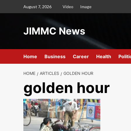
Skip
August 7, 2026
Video
Image
to
content
JIMMC News
Home
Business
Career
Health
Politi
HOME
ARTICLES
GOLDEN HOUR
golden hour