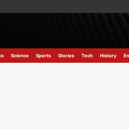
cs
Science
Sports
Stories
Tech
History
En