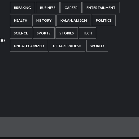
BREAKING
BUSINESS
CAREER
ENTERTAINMENT
HEALTH
HISTORY
KALANJALI 2024
POLITICS
SCIENCE
SPORTS
STORIES
TECH
000
UNCATEGORIZED
UTTAR PRADESH
WORLD