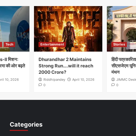
e
Tech
Entertainment
Stories
-II मिशन:
Dhurandhar 2 Maintains
हिंदी पत्रकारित
रमा की ओर बढ़ते
Strong Run….will it reach
सीएसजेएम यूनिवर्
2000 Crore?
मंथन
ril 10, 2026
Riddhipandey
April 10, 2026
JIMMC Des
0
0
Categories