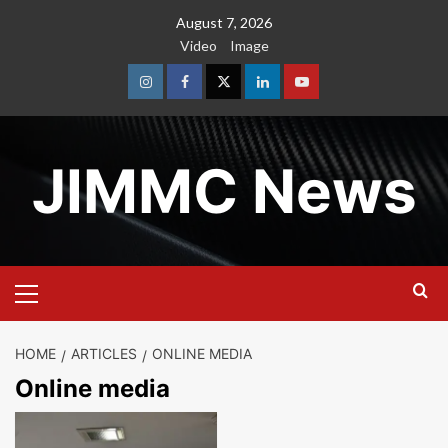
Skip
August 7, 2026
to
Video
Image
content
Instagram
Facebook
Twitter
Linkedin
Youtube
JIMMC News
Primary
Menu
HOME
ARTICLES
ONLINE MEDIA
Online media