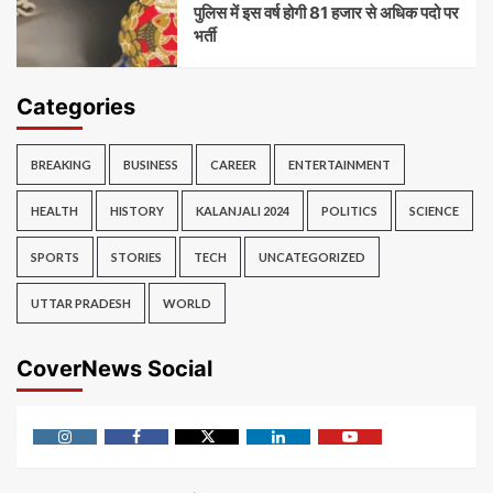
पुलिस में इस वर्ष होगी 81 हजार से अधिक पदो पर
भर्ती
Categories
BREAKING
BUSINESS
CAREER
ENTERTAINMENT
HEALTH
HISTORY
KALANJALI 2024
POLITICS
SCIENCE
SPORTS
STORIES
TECH
UNCATEGORIZED
UTTAR PRADESH
WORLD
CoverNews Social
Instagram
Facebook
Twitter
Linkedin
Youtube