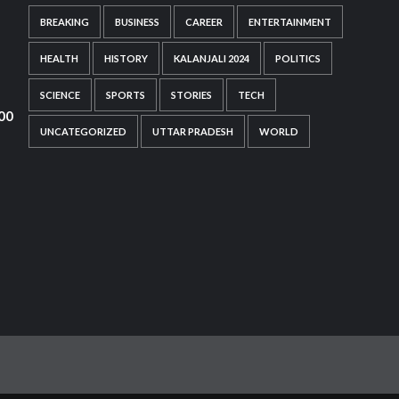
BREAKING
BUSINESS
CAREER
ENTERTAINMENT
HEALTH
HISTORY
KALANJALI 2024
POLITICS
SCIENCE
SPORTS
STORIES
TECH
000
UNCATEGORIZED
UTTAR PRADESH
WORLD