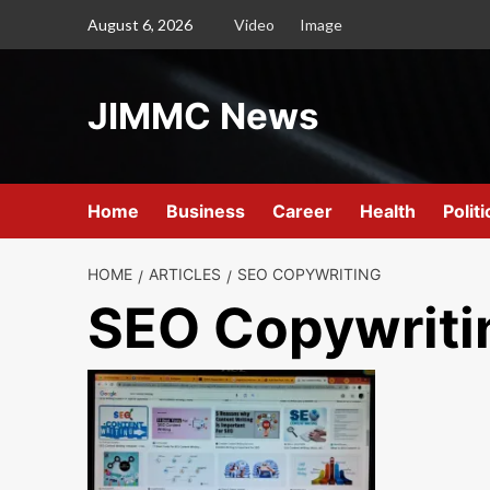
Skip
August 6, 2026
Video
Image
to
content
JIMMC News
Home
Business
Career
Health
Politi
HOME
ARTICLES
SEO COPYWRITING
SEO Copywriti