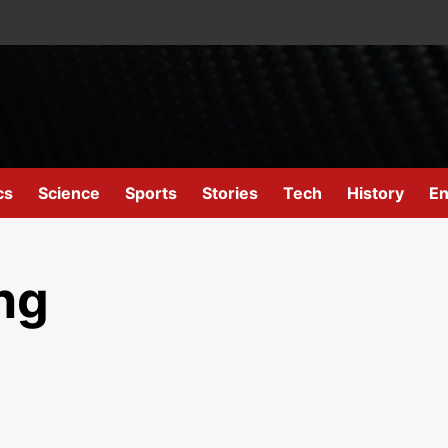
cs
Science
Sports
Stories
Tech
History
En
ng