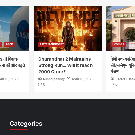
e
Tech
Entertainment
Stories
-II मिशन:
Dhurandhar 2 Maintains
हिंदी पत्रकारित
रमा की ओर बढ़ते
Strong Run….will it reach
सीएसजेएम यूनिवर्
2000 Crore?
मंथन
ril 10, 2026
Riddhipandey
April 10, 2026
JIMMC Des
0
0
Categories