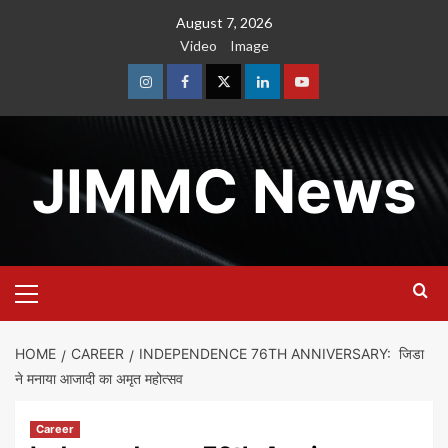
Skip
August 7, 2026
to
Video
Image
content
Instagram
Facebook
Twitter
Linkedin
Youtube
JIMMC News
Primary
Menu
HOME
CAREER
INDEPENDENCE 76TH ANNIVERSARY: जिडा
ने मनाया आजादी का अमृत महोत्सव
Career