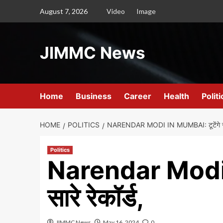
Skip
August 7, 2026
Video
Image
to
content
JIMMC News
Home
Business
Career
Health
Politi
HOME
POLITICS
NARENDAR MODI IN MUMBAI: टूटेंगे सारे
Politics
Narendar Modi i
सारे रेकॉर्ड,
JIMMC News
May 16, 2024
0