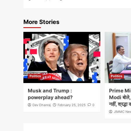
More Stories
Politics
Politics
Musk and Trump :
Prime Mi
powerplay ahead?
Modi बोले, र
नहीं, श्रद्धा का
Dev Dhanraj
February 25, 2025
0
JIMMC Ne