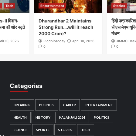
e
Tech
Entertainment
Stories
-II मिशन:
Dhurandhar 2 Maintains
हिंदी पत्रकारित
रमा की ओर बढ़ते
Strong Run….will it reach
सीएसजेएम यूनिवर्
2000 Crore?
मंथन
ril 10, 2026
Riddhipandey
April 10, 2026
JIMMC Des
0
0
Categories
BREAKING
BUSINESS
CAREER
ENTERTAINMENT
HEALTH
HISTORY
KALANJALI 2024
POLITICS
SCIENCE
SPORTS
STORIES
TECH