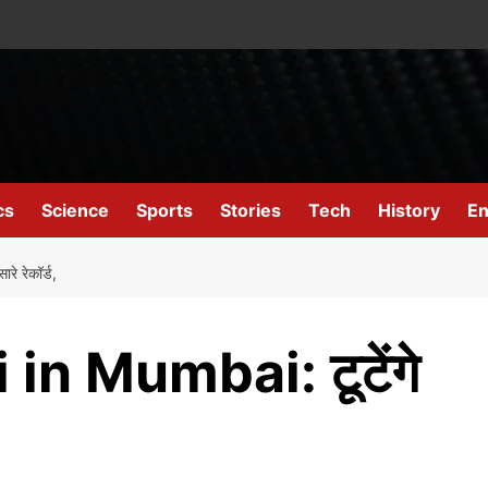
cs
Science
Sports
Stories
Tech
History
En
 रेकॉर्ड,
n Mumbai: टूटेंगे