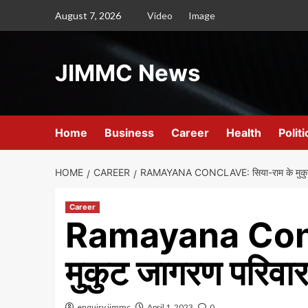
Skip
August 7, 2026
Video
Image
to
content
JIMMC News
Home
Business
Career
Health
Politi
HOME
CAREER
RAMAYANA CONCLAVE: सिया-राम के मुकुट 
Career
Ramayana Concl
मुकुट जागरण परिवार
enquiry.jimmc
April 1, 2023
0